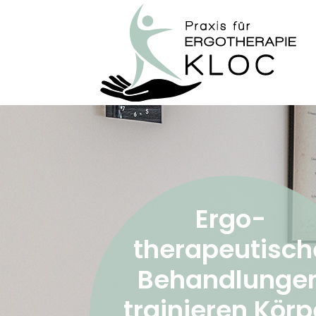
Ergo-
therapeutisch
Behandlunge
trainieren Körp