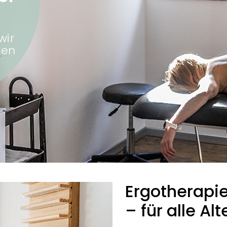
wir
gen
Ergotherapie
– für alle A