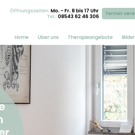
Öffnungszeiten:
Mo. - Fr. 8 bis 17 Uhr
Termin vere
Tel.:
08543 62 46 306
Home
Über uns
Therapieangebote
Bilde
e
n
er